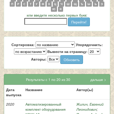
П
Р
С
Т
У
Ф
Х
Ц
Ч
Ш
Щ
Ъ
Ы
Ь
Э
Ю
Я
или введите несколько первых букв:
Сортировка:
Упорядочнить:
Вывести на страницу:
Авторы:
Результаты с 1 по 20 из 30
дальше >
Дата
Название
Автор(ы)
выпуска
2020
Автоматизированный
Жилич, Евгений
комплект оборудования
Леонидович
;