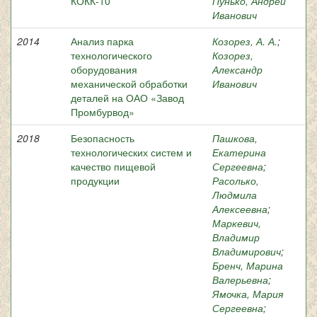
КОКК-10
Пунько, Андрей
Иванович
2014
Анализ парка
Козорез, А. А.
;
технологического
Козорез,
оборудования
Александр
механической обработки
Иванович
деталей на ОАО «Завод
Промбурвод»
2018
Безопасность
Пашкова,
технологических систем и
Екатерина
качество пищевой
Сергеевна
;
продукции
Расолько,
Людмила
Алексеевна
;
Маркевич,
Владимир
Владимирович
;
Бренч, Марина
Валерьевна
;
Ямочка, Мария
Сергеевна
;