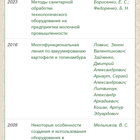
2023
Методы санитарной
Борисенко, Е. С.
;
обработки
Федоренко, Б. Н.
технологического
оборудования на
предприятии молочной
промышленности
2016
Многофункциональная
Ловкис, Зенон
линия по вакуумированию
Валентинович
;
картофеля и топинамбура
Зайченко,
Дмитрий
Александрович
;
Арнаут, Сергей
Александрович
;
Литвинчук,
Александр
Аркадьевич
;
Кошак, Артур
Эдуардович
2009
Некоторые особенности
Мельников, В. С.
создания и использования
оборудования в