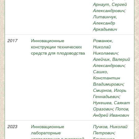
Арнаут, Сергей
Александрович
;
Литвинчук,
Александр
Аркадьевич
2017
Инновационные
Романюк,
конструкции технических
Николай
средств для плодоводства
Николаевич
;
Агейчик, Валерий
Александрович
;
Сашко,
Константин
Владимирович
;
Смирнов, Игорь
Геннадьевич
;
Нукешев, Саяхат
Оразович
;
Попов,
Андрей Иванович
2023
Инновационные
Пучков, Николай
лабораторные
Петрович
;
исследования в вузовской
Брусенков,