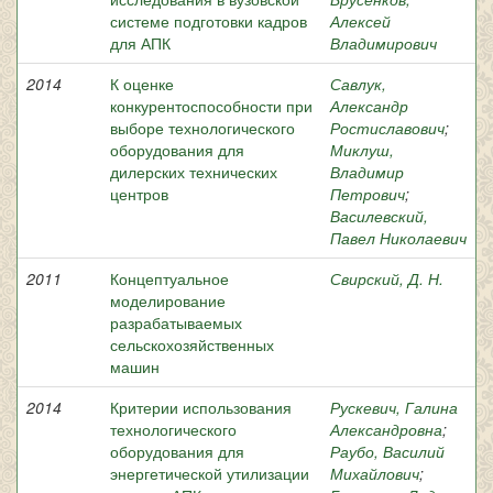
системе подготовки кадров
Алексей
для АПК
Владимирович
2014
К оценке
Савлук,
конкурентоспособности при
Александр
выборе технологического
Ростиславович
;
оборудования для
Миклуш,
дилерских технических
Владимир
центров
Петрович
;
Василевский,
Павел Николаевич
2011
Концептуальное
Свирский, Д. Н.
моделирование
разрабатываемых
сельскохозяйственных
машин
2014
Критерии использования
Рускевич, Галина
технологического
Александровна
;
оборудования для
Раубо, Василий
энергетической утилизации
Михайлович
;