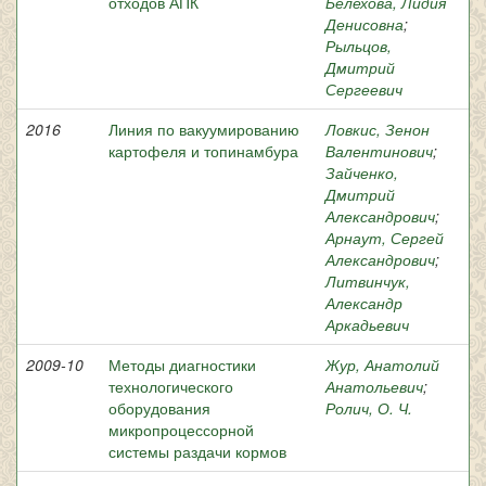
отходов АПК
Белехова, Лидия
Денисовна
;
Рыльцов,
Дмитрий
Сергеевич
2016
Линия по вакуумированию
Ловкис, Зенон
картофеля и топинамбура
Валентинович
;
Зайченко,
Дмитрий
Александрович
;
Арнаут, Сергей
Александрович
;
Литвинчук,
Александр
Аркадьевич
2009-10
Методы диагностики
Жур, Анатолий
технологического
Анатольевич
;
оборудования
Ролич, О. Ч.
микропроцессорной
системы раздачи кормов