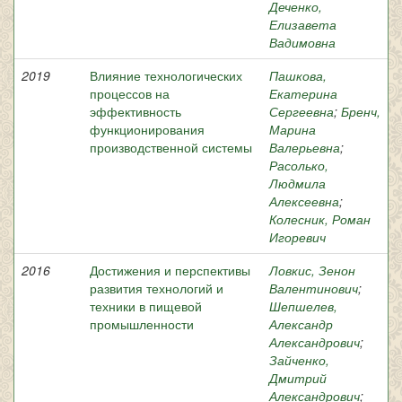
Деченко,
Елизавета
Вадимовна
2019
Влияние технологических
Пашкова,
процессов на
Екатерина
эффективность
Сергеевна
;
Бренч,
функционирования
Марина
производственной системы
Валерьевна
;
Расолько,
Людмила
Алексеевна
;
Колесник, Роман
Игоревич
2016
Достижения и перспективы
Ловкис, Зенон
развития технологий и
Валентинович
;
техники в пищевой
Шепшелев,
промышленности
Александр
Александрович
;
Зайченко,
Дмитрий
Александрович
;