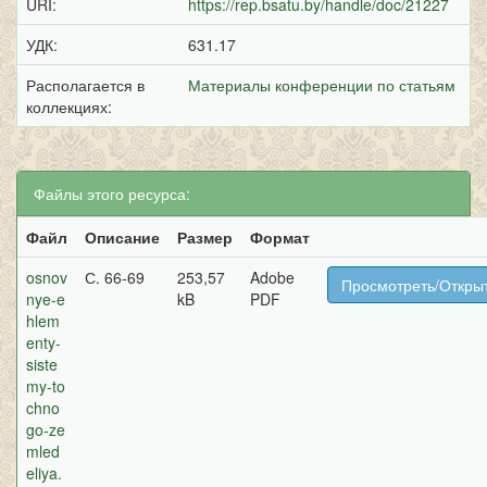
URI:
https://rep.bsatu.by/handle/doc/21227
УДК:
631.17
Располагается в
Материалы конференции по статьям
коллекциях:
Файлы этого ресурса:
Файл
Описание
Размер
Формат
osnov
С. 66-69
253,57
Adobe
Просмотреть/Откры
nye-e
kB
PDF
hlem
enty-
siste
my-to
chno
go-ze
mled
eliya.