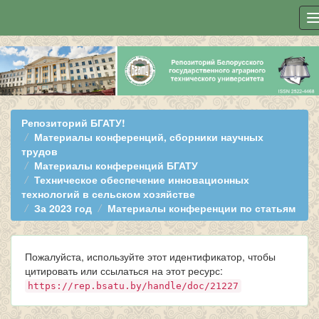
Skip
navigation
Репозиторий БГАТУ!
Материалы конференций, сборники научных
трудов
Материалы конференций БГАТУ
Техническое обеспечение инновационных
технологий в сельском хозяйстве
За 2023 год
Материалы конференции по статьям
Пожалуйста, используйте этот идентификатор, чтобы
цитировать или ссылаться на этот ресурс:
https://rep.bsatu.by/handle/doc/21227