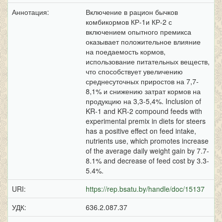
Аннотация:
Включение в рацион бычков
комбикормов КР-1и КР-2 с
включением опытного премикса
оказывает положительное влияние
на поедаемость кормов,
использование питательных веществ,
что способствует увеличению
среднесуточных приростов на 7,7-
8,1% и снижению затрат кормов на
продукцию на 3,3-5,4%. Inclusion of
KR-1 and KR-2 compound feeds with
experimental premix in diets for steers
has a positive effect on feed intake,
nutrients use, which promotes increase
of the average daily weight gain by 7.7-
8.1% and decrease of feed cost by 3.3-
5.4%.
URI:
https://rep.bsatu.by/handle/doc/15137
УДК:
636.2.087.37