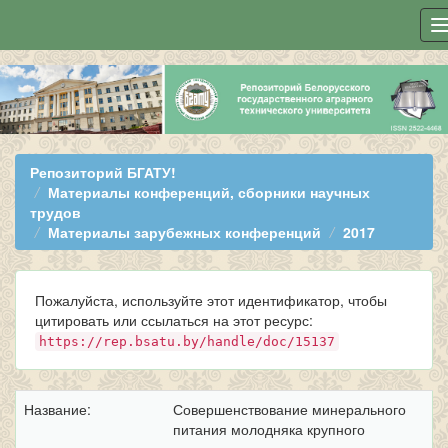
Skip
navigation
Репозиторий БГАТУ!
Материалы конференций, сборники научных
трудов
Материалы зарубежных конференций
2017
Пожалуйста, используйте этот идентификатор, чтобы
цитировать или ссылаться на этот ресурс:
https://rep.bsatu.by/handle/doc/15137
Название:
Совершенствование минерального
питания молодняка крупного