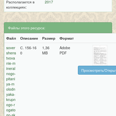
Располагается в
2017
коллекциях:
Файлы этого ресурса:
Файл
Описание
Размер
Формат
sover
С. 156-16
1,36
Adobe
shens
0
MB
PDF
tvova
nie-m
ineral
Просмотреть/Откры
nogo-
pitani
ya-m
olodn
yaka-
krupn
ogo-r
ogato
go-sk