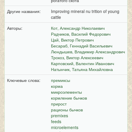
рогатого скота
Другие названия:
Improving mineral nu trition of young
cattle
Авторы:
Кот, Александр Николаевич
Радчиков, Василий Федорович
Цай, Виктор Петрович
Бесараб, Геннадий Васильевич
Люндышев, Владимир Александрович
Трокоз, Виктор Алексеевич
Карповский, Валентин Иванович
Натынчик, Татьяна Михайловна
Ключевые слова:
премиксы
корма
микроэлементы
кормление бычков
прирост
рационы бычков
premixes
feeds
microelements