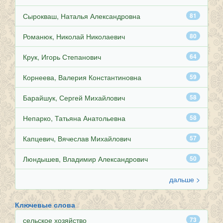
Сырокваш, Наталья Александровна
81
Романюк, Николай Николаевич
80
Крук, Игорь Степанович
64
Корнеева, Валерия Константиновна
59
Барайшук, Сергей Михайлович
58
Непарко, Татьяна Анатольевна
58
Капцевич, Вячеслав Михайлович
57
Люндышев, Владимир Александрович
50
дальше >
Ключевые слова
сельское хозяйство
73