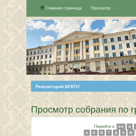
Главная страница
Просмотр
Skip
navigation
Репозиторий БГАТУ!
Просмотр собрания по г
Перейти к:
0-9
A
А
Б
В
Г
Д
Е
Ж