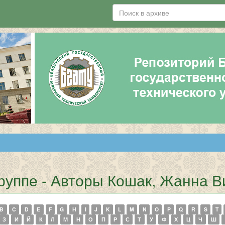
руппе - Авторы Кошак, Жанна В
B
C
D
E
F
G
H
I
J
K
L
M
N
O
P
Q
R
S
T
З
И
Й
К
Л
М
Н
О
П
Р
С
Т
У
Ф
Х
Ц
Ч
Ш