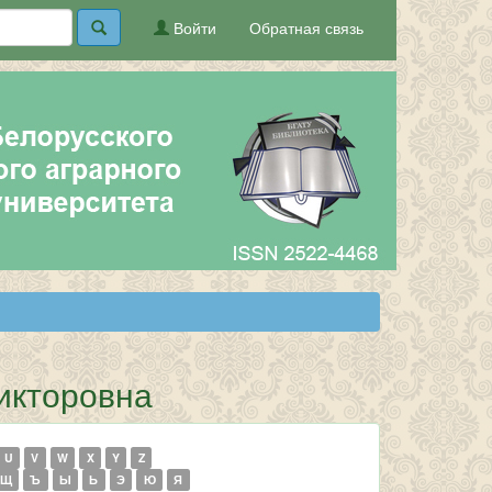
Войти
Обратная связь
икторовна
U
V
W
X
Y
Z
Щ
Ъ
Ы
Ь
Э
Ю
Я