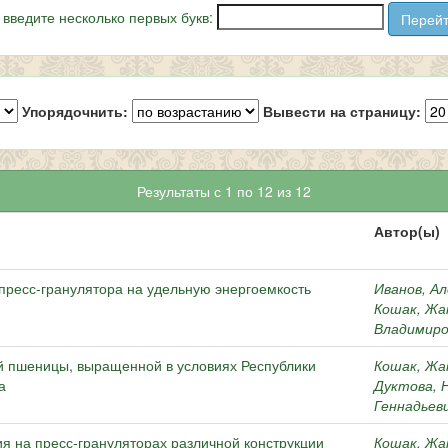
 введите несколько первых букв:
Упорядочнить:
Вывести на страницу:
Результаты с 1 по 12 из 12
Автор(ы)
пресс-гранулятора на удельную энергоемкость
Иванов, А
Кошак, Жа
Владимиро
й пшеницы, выращенной в условиях Республики
Кошак, Жа
а
Дуктова, 
Геннадьев
я на пресс-грануляторах различной конструкции
Кошак, Жа