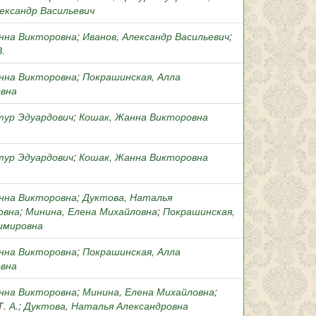
лександр Васильевич
нна Викторовна
;
Иванов, Александр Васильевич
;
В.
нна Викторовна
;
Покрашинская, Алла
вна
тур Эдуардович
;
Кошак, Жанна Викторовна
тур Эдуардович
;
Кошак, Жанна Викторовна
нна Викторовна
;
Дуктова, Наталья
овна
;
Минина, Елена Михайловна
;
Покрашинская,
имировна
нна Викторовна
;
Покрашинская, Алла
вна
нна Викторовна
;
Минина, Елена Михайловна
;
. А.
;
Дуктова, Наталья Александровна