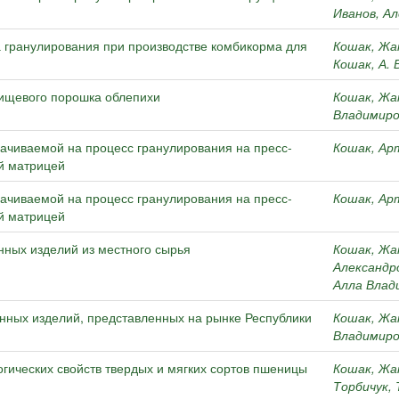
Иванов, А
 гранулирования при производстве комбикорма для
Кошак, Жа
Кошак, А. 
ищевого порошка облепихи
Кошак, Жа
Владимиро
ачиваемой на процесс гранулирования на пресс-
Кошак, Ар
ой матрицей
ачиваемой на процесс гранулирования на пресс-
Кошак, Ар
ой матрицей
ных изделий из местного сырья
Кошак, Жа
Александр
Алла Влад
нных изделий, представленных на рынке Республики
Кошак, Жа
Владимиро
гических свойств твердых и мягких сортов пшеницы
Кошак, Жа
Торбичук, Т