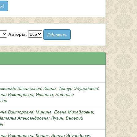
Авторы:
лександр Васильевич
;
Кошак, Артур Эдуардович
;
нна Викторовна
;
Иванова, Наталья
вна
нна Викторовна
;
Минина, Елена Михайловна
;
Наталья Александровна
;
Лугин, Валерий
ич
нна Викторовна
;
Кошак, Артур Эдуардович
;