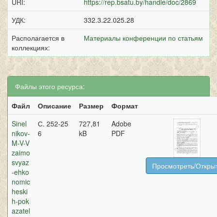
URI:
https://rep.bsatu.by/handle/doc/2869
УДК:
332.3.22.025.28
Располагается в
Материалы конференции по статьям
коллекциях:
Файлы этого ресурса:
Файл
Описание
Размер
Формат
Sinel
С. 252-25
727,81
Adobe
nikov-
6
kB
PDF
M-V-V
zaimo
svyaz
Просмотреть/Откры
-ehko
nomic
heski
h-pok
azatel