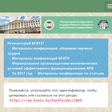
Skip
navigation
Репозиторий БГАТУ!
Материалы конференций, сборники научных
трудов
Материалы конференций БГАТУ
Формирование организационно-экономических
условий эффективного функционирования АПК
За 2017 год
Материалы конференции по статьям
Пожалуйста, используйте этот идентификатор, чтобы
цитировать или ссылаться на этот ресурс:
https://rep.bsatu.by/handle/doc/2869