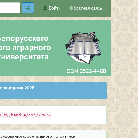
Войти
Обратная связь
опанорама 2025
u.by/handle/doc/22922
орудования фронтального погрузчика