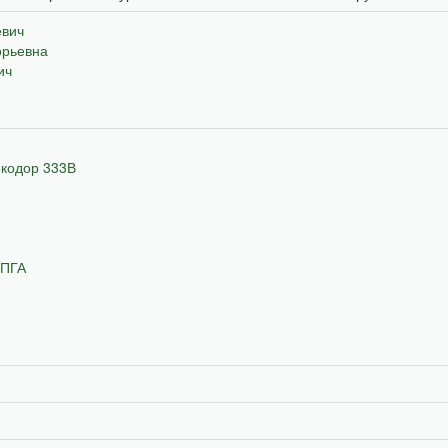
евич
орьевна
ич
мкодор 333В
 ПГА