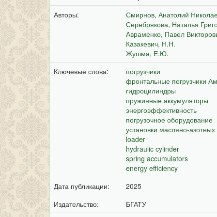
Авторы:
Смирнов, Анатолий Никола
Серебрякова, Наталья Григ
Авраменко, Павел Викторов
Казакевич, Н.Н.
Жушма, Е.Ю.
Ключевые слова:
погрузчики
фронтальные погрузчики А
гидроцилиндры
пружинные аккумуляторы
энергоэффективность
погрузочное оборудование
установки масляно-азотных
loader
hydraulic cylinder
spring accumulators
energy efficiency
Дата публикации:
2025
Издательство:
БГАТУ