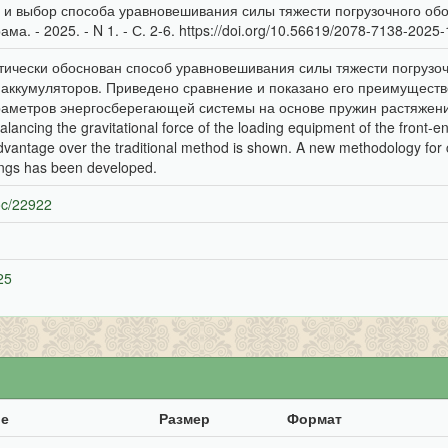
и выбор способа уравновешивания силы тяжести погрузочного обор
ама. - 2025. - N 1. - С. 2-6. https://doi.org/10.56619/2078-7138-2025
етически обоснован способ уравновешивания силы тяжести погрузо
 аккумуляторов. Приведено сравнение и показано его преимущест
аметров энергосберегающей системы на основе пружин растяжения. T
lancing the gravitational force of the loading equipment of the front-en
dvantage over the traditional method is shown. A new methodology for 
ings has been developed.
doc/22922
25
ие
Размер
Формат