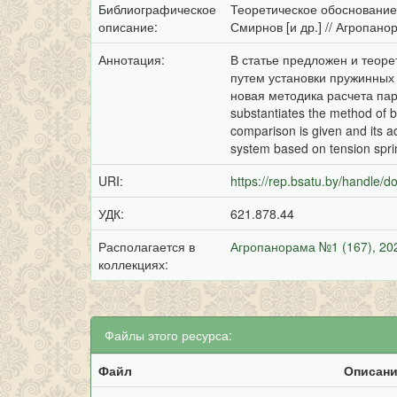
Библиографическое
Теоретическое обоснование 
описание:
Смирнов [и др.] // Агропанор
Аннотация:
В статье предложен и теор
путем установки пружинных
новая методика расчета пар
substantiates the method of ba
comparison is given and its a
system based on tension spr
URI:
https://rep.bsatu.by/handle/
УДК:
621.878.44
Располагается в
Агропанорама №1 (167), 20
коллекциях:
Файлы этого ресурса:
Файл
Описан