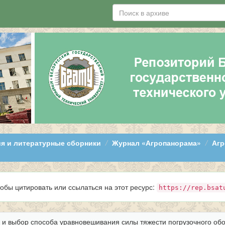
я и литературные сборники
Журнал «Агропанорама»
Агр
тобы цитировать или ссылаться на этот ресурс:
https://rep.bsat
 и выбор способа уравновешивания силы тяжести погрузочного об