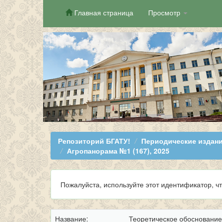
Главная страница
Просмотр
Skip
navigation
Репозиторий БГАТУ!
Периодические издани
Агропанорама №1 (167), 2025
Пожалуйста, используйте этот идентификатор, ч
Название:
Теоретическое обоснование