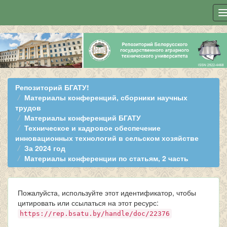
Skip
navigation
Репозиторий БГАТУ!
Материалы конференций, сборники научных
трудов
Материалы конференций БГАТУ
Техническое и кадровое обеспечение
инновационных технологий в сельском хозяйстве
За 2024 год
Материалы конференции по статьям, 2 часть
Пожалуйста, используйте этот идентификатор, чтобы
цитировать или ссылаться на этот ресурс:
https://rep.bsatu.by/handle/doc/22376