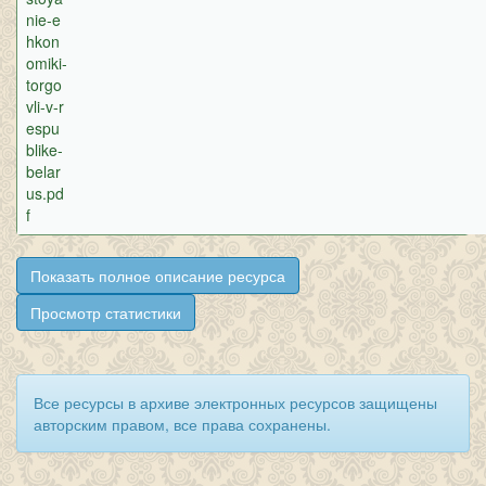
nie-e
hkon
omiki-
torgo
vli-v-r
espu
blike-
belar
us.pd
f
Показать полное описание ресурса
Просмотр статистики
Все ресурсы в архиве электронных ресурсов защищены
авторским правом, все права сохранены.