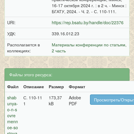
16-17 октября 2024 г. : в 2 ч. - Минск :
БГАТУ, 2024. - Ч. 2. - С. 110-111.
URI:
https://rep.bsatu.by/handle/doc/22376
УДК:
339.16.012.23
Располагается в
Материалы конференции по статьям,
коллекциях:
2 часть
Файлы этого ресурса:
Файл
Описание
Размер
Формат
shab
С. 110-11
173,37
Adobe
Просмотреть/Откры
unya-
1
kB
PDF
o-n-s
ovre
menn
oe-so
stoya