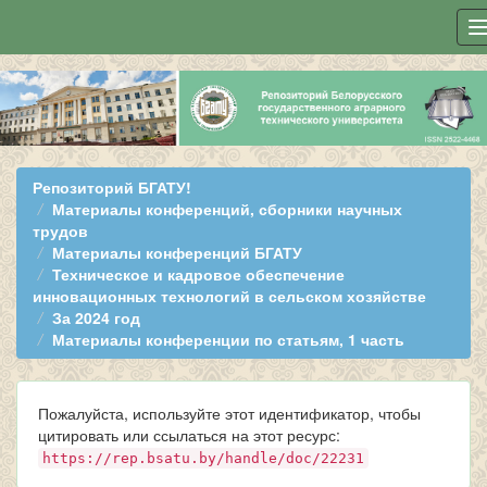
Skip
navigation
Репозиторий БГАТУ!
Материалы конференций, сборники научных
трудов
Материалы конференций БГАТУ
Техническое и кадровое обеспечение
инновационных технологий в сельском хозяйстве
За 2024 год
Материалы конференции по статьям, 1 часть
Пожалуйста, используйте этот идентификатор, чтобы
цитировать или ссылаться на этот ресурс:
https://rep.bsatu.by/handle/doc/22231