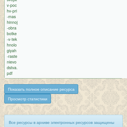
v-poc
hv-pri
-mas
hinnoj
-obra
botke
-v-tek
hnolo
giyah
-raste
nievo
dstva.
pdf
Показать полное описание ресурса
Просмотр статистики
Все ресурсы в архиве электронных ресурсов защищены