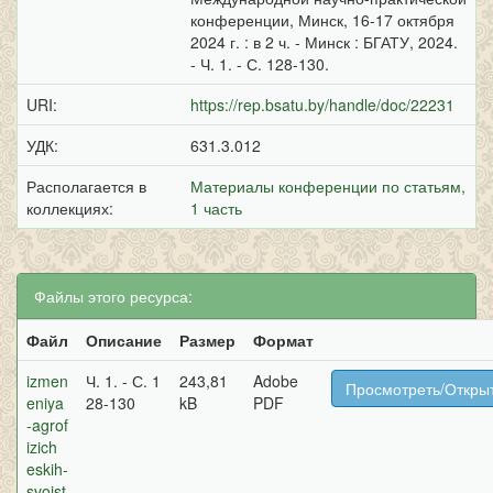
конференции, Минск, 16-17 октября
2024 г. : в 2 ч. - Минск : БГАТУ, 2024.
- Ч. 1. - С. 128-130.
URI:
https://rep.bsatu.by/handle/doc/22231
УДК:
631.3.012
Располагается в
Материалы конференции по статьям,
коллекциях:
1 часть
Файлы этого ресурса:
Файл
Описание
Размер
Формат
izmen
Ч. 1. - С. 1
243,81
Adobe
Просмотреть/Откры
eniya
28-130
kB
PDF
-agrof
izich
eskih-
svojst