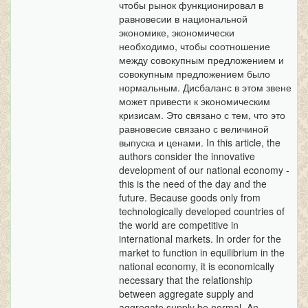
чтобы рынок функционировал в
равновесии в национальной
экономике, экономически
необходимо, чтобы соотношение
между совокупным предложением и
совокупным предложением было
нормальным. Дисбаланс в этом звене
может привести к экономическим
кризисам. Это связано с тем, что это
равновесие связано с величиной
выпуска и ценами. In this article, the
authors consider the innovative
development of our national economy -
this is the need of the day and the
future. Because goods only from
technologically developed countries of
the world are competitive in
international markets. In order for the
market to function in equilibrium in the
national economy, it is economically
necessary that the relationship
between aggregate supply and
aggregate supply be normal. An