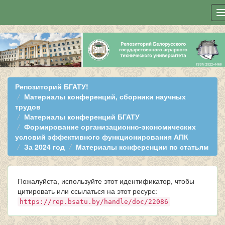
Skip
navigation
Репозиторий БГАТУ!
Материалы конференций, сборники научных
трудов
Материалы конференций БГАТУ
Формирование организационно-экономических
условий эффективного функционирования АПК
За 2024 год
Материалы конференции по статьям
Пожалуйста, используйте этот идентификатор, чтобы
цитировать или ссылаться на этот ресурс:
https://rep.bsatu.by/handle/doc/22086