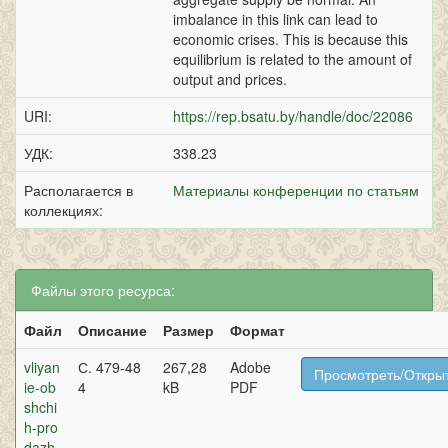
imbalance in this link can lead to
economic crises. This is because this
equilibrium is related to the amount of
output and prices.
URI:
https://rep.bsatu.by/handle/doc/22086
УДК:
338.23
Располагается в
Материалы конференции по статьям
коллекциях:
Файлы этого ресурса:
Файл
Описание
Размер
Формат
vliyan
С. 479-48
267,28
Adobe
Просмотреть/Откры
ie-ob
4
kB
PDF
shchi
h-pro
dazh-