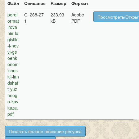
Файл
Описание
Размер
Формат
peref
С. 268-27
233,93
Adobe
Просмотреть/Откры
ormat
1
kB
PDF
irova
nie-lo
gistiki
-i-nov
yj-ge
oehk
onom
iches
kij-lan
dshaf
t-yuz
hnog
o-kav
kaza.
pdf
Показать полное описание ресурса