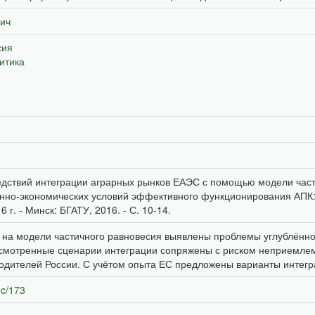
ич
сия
итика
едствий интеграции аграрных рынков ЕАЭС с помощью модели частич
но-экономических условий эффективного функционирования АПК: сб
 г. - Минск: БГАТУ, 2016. - С. 10-14.
на модели частичного равновесия выявлены проблемы углублённой
смотренные сценарии интеграции сопряжены с риском неприемлем
водителей России. С учётом опыта ЕС предложены варианты интегр
oc/173