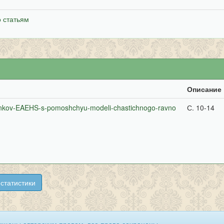
 статьям
Описание
h-rynkov-EAEHS-s-pomoshchyu-modeli-chastichnogo-ravno
С. 10-14
статистики