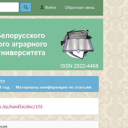
Войти
Обратная связь
АТУ
6 год
Материалы конференции по статьям
u.by/handle/doc/173
есия