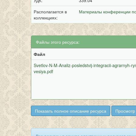
УДК:
339.04
Располагается в
Материалы конференции по
коллекциях:
Файлы этого ресурса:
Файл
Svetlov-N-M-Analiz-posledstvij-integracii-agrarny
vesiya.pdf
Показать полное описание ресурса
Просмотр 