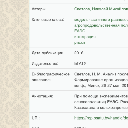
Авторы:
Светлов, Николай Михайлов
Ключевые слова:
модель частичного равнове
агропродовольственная пол
ЕАЭС
интеграция
риски
Дата публикации:
2016
Издательство:
БГАТУ
Библиографическое
Светлов, Н. М. Анализ посл
описание:
Формирование организацион
конф., Минск, 26-27 мая 2016
Аннотация:
При помощи экспериментов 
основоположниц ЕАЭС. Рас
Казахстана и сельхозпроиз
URI:
https://rep.bsatu.by/handle/d