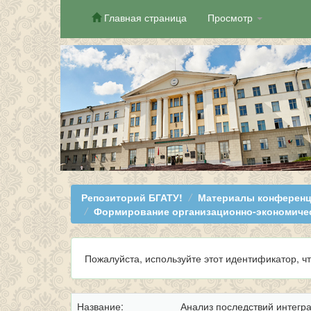
Главная страница
Просмотр
Skip
navigation
Репозиторий БГАТУ!
Материалы конференц
Формирование организационно-экономиче
Пожалуйста, используйте этот идентификатор, ч
Название:
Анализ последствий интегр