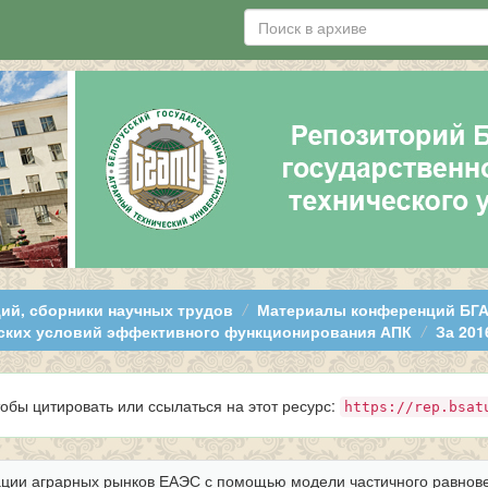
ий, сборники научных трудов
Материалы конференций БГ
ских условий эффективного функционирования АПК
За 201
тобы цитировать или ссылаться на этот ресурс:
https://rep.bsat
ации аграрных рынков ЕАЭС с помощью модели частичного равнов