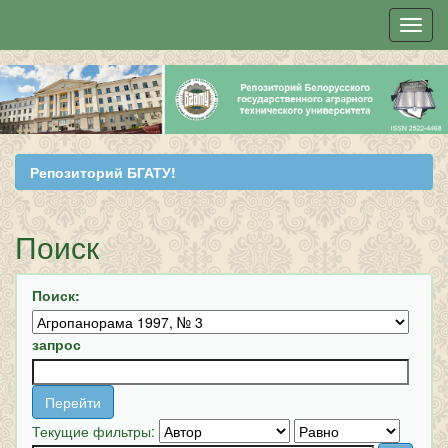
Skip
navigation
Репозиторий БГАТУ!
Поиск
Поиск:
запрос
Текущие фильтры: