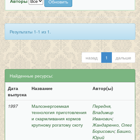
Авторы
Результаты 1-1 из 1.
назад
1
дальше
Найденные ресурсы:
Дата
Название
Автор(ы)
выпуска
1997
Малоэнергоемкая
Передня,
технология приготовления
Владимир
и скармливания кормов
Иванович
;
крупному рогатому скоту
Жандаренко, Олег
Борисович
;
Башко,
Юрий