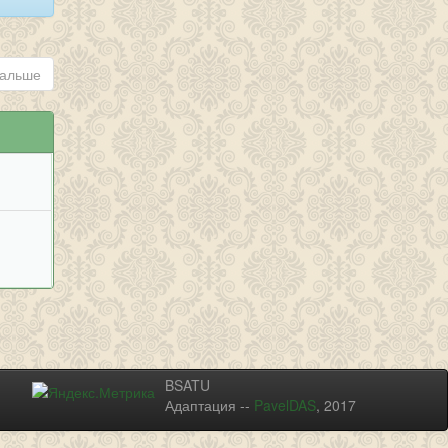
альше
BSATU
Адаптация --
PavelDAS
, 2017