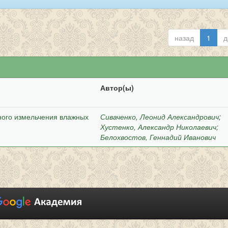
назад
1
д
Автор(ы)
ного измельчения влажных
Сиваченко, Леонид Александрович
;
Хустенко, Александр Николаевич
;
Белохвостов, Геннадий Иванович