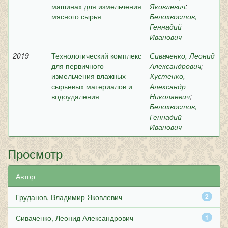
машинах для измельчения
Яковлевич
;
мясного сырья
Белохвостов,
Геннадий
Иванович
2019
Технологический комплекс
Сиваченко, Леонид
для первичного
Александрович
;
измельчения влажных
Хустенко,
сырьевых материалов и
Александр
водоудаления
Николаевич
;
Белохвостов,
Геннадий
Иванович
Просмотр
Автор
Груданов, Владимир Яковлевич
2
Сиваченко, Леонид Александрович
1