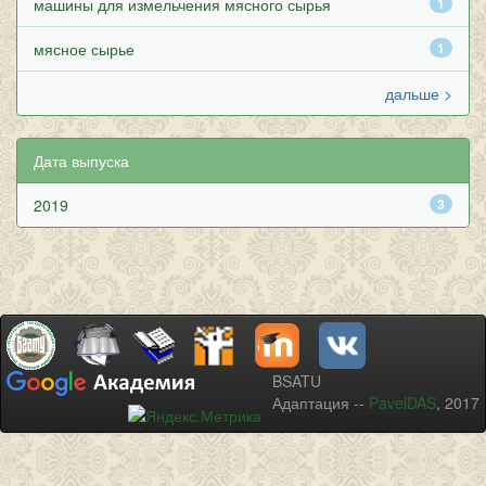
машины для измельчения мясного сырья
1
мясное сырье
1
дальше >
Дата выпуска
2019
3
BSATU
Адаптация --
PavelDAS
, 2017