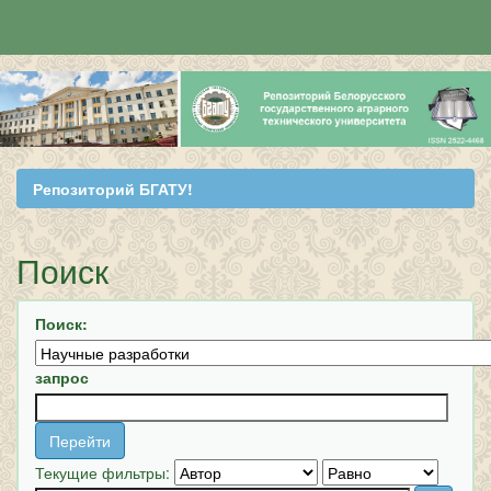
Skip
navigation
Репозиторий БГАТУ!
Поиск
Поиск:
запрос
Текущие фильтры: