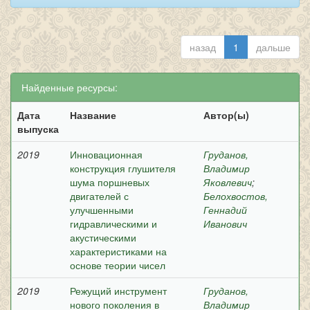
назад
1
дальше
Найденные ресурсы:
Дата
Название
Автор(ы)
выпуска
2019
Инновационная
Груданов,
конструкция глушителя
Владимир
шума поршневых
Яковлевич
;
двигателей с
Белохвостов,
улучшенными
Геннадий
гидравлическими и
Иванович
акустическими
характеристиками на
основе теории чисел
2019
Режущий инструмент
Груданов,
нового поколения в
Владимир