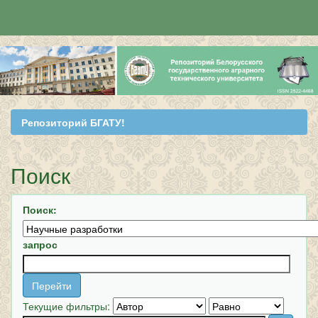
Skip
navigation
Репозиторий БГАТУ!
Поиск
Поиск:
запрос
Текущие фильтры: