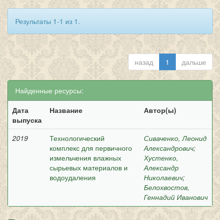
Результаты 1-1 из 1.
назад
1
дальше
Найденные ресурсы:
Дата
Название
Автор(ы)
выпуска
2019
Технологический
Сиваченко, Леонид
комплекс для первичного
Александрович
;
измельчения влажных
Хустенко,
сырьевых материалов и
Александр
водоудаления
Николаевич
;
Белохвостов,
Геннадий Иванович