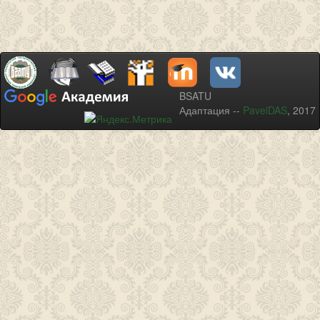
BSATU
Адаптация --
PavelDAS
, 2017