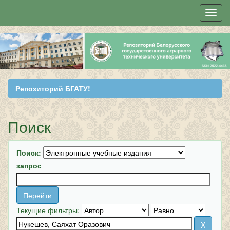
Skip
navigation
Репозиторий БГАТУ!
Поиск
Поиск:
запрос
Текущие фильтры: