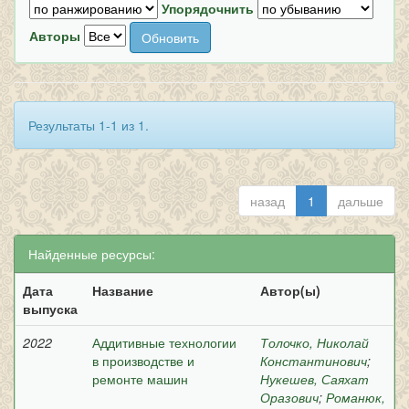
Упорядочнить
Авторы
Результаты 1-1 из 1.
назад
1
дальше
Найденные ресурсы:
Дата
Название
Автор(ы)
выпуска
2022
Аддитивные технологии
Толочко, Николай
в производстве и
Константинович
;
ремонте машин
Нукешев, Саяхат
Оразович
;
Романюк,