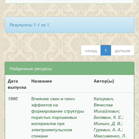
Результаты 1-1 из 1.
назад
1
дальше
Найденные ресурсы:
Дата
Название
Автор(ы)
выпуска
1990
Влияние скин-и пинч-
Капцевич,
эффектов на
Вячеслав
формирование структуры
Михайлович
;
пористых порошковых
Белявин, К. Е.
;
материалов при
Минько, Д. В.
;
электроимпульсном
Гуревич, А. А.
;
спекани
Максименко, Л.