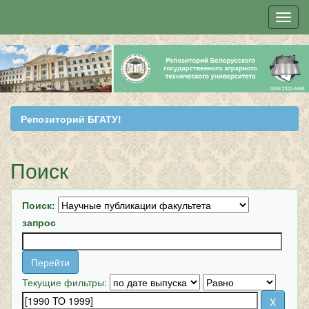
Skip
navigation
Репозиторий БГАТУ!
Поиск
Поиск:
запрос
Текущие фильтры: