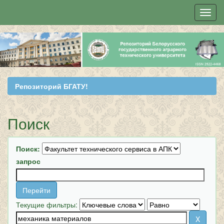
Skip
navigation
Репозиторий БГАТУ!
Поиск
Поиск:
запрос
Текущие фильтры: