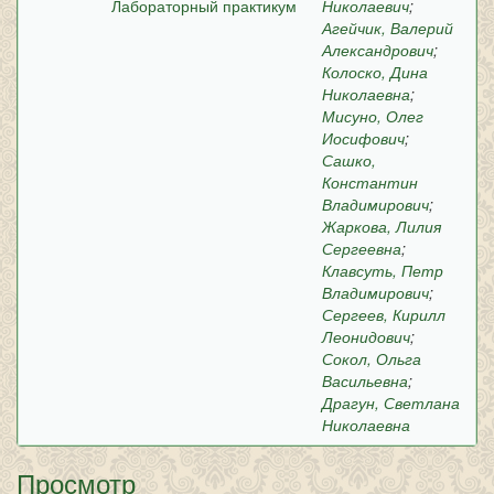
Лабораторный практикум
Николаевич
;
Агейчик, Валерий
Александрович
;
Колоско, Дина
Николаевна
;
Мисуно, Олег
Иосифович
;
Сашко,
Константин
Владимирович
;
Жаркова, Лилия
Сергеевна
;
Клавсуть, Петр
Владимирович
;
Сергеев, Кирилл
Леонидович
;
Сокол, Ольга
Васильевна
;
Драгун, Светлана
Николаевна
Просмотр