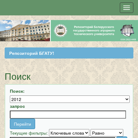
Skip
navigation
Репозиторий БГАТУ!
Поиск
Поиск:
запрос
Текущие фильтры: