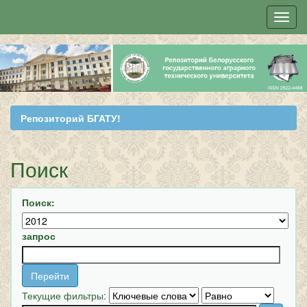
Skip
navigation
Репозиторий БГАТУ!
Поиск
Поиск:
запрос
Текущие фильтры: