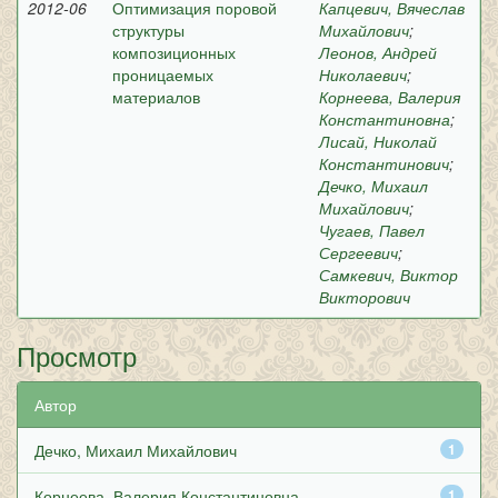
2012-06
Оптимизация поровой
Капцевич, Вячеслав
структуры
Михайлович
;
композиционных
Леонов, Андрей
проницаемых
Николаевич
;
материалов
Корнеева, Валерия
Константиновна
;
Лисай, Николай
Константинович
;
Дечко, Михаил
Михайлович
;
Чугаев, Павел
Сергеевич
;
Самкевич, Виктор
Викторович
Просмотр
Автор
Дечко, Михаил Михайлович
1
Корнеева, Валерия Константиновна
1