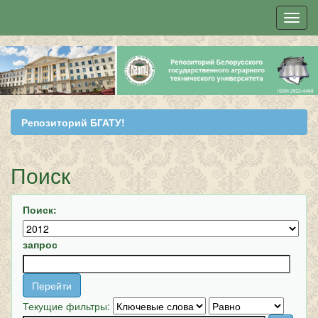
Skip
navigation
Репозиторий БГАТУ!
Поиск
Поиск:
запрос
Текущие фильтры: