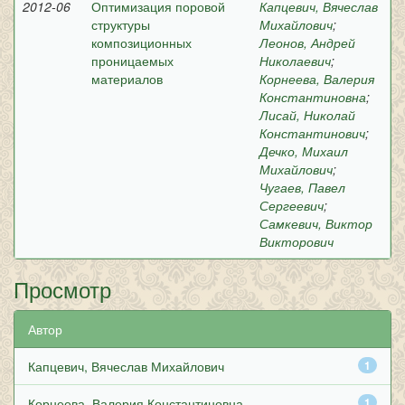
2012-06
Оптимизация поровой
Капцевич, Вячеслав
структуры
Михайлович
;
композиционных
Леонов, Андрей
проницаемых
Николаевич
;
материалов
Корнеева, Валерия
Константиновна
;
Лисай, Николай
Константинович
;
Дечко, Михаил
Михайлович
;
Чугаев, Павел
Сергеевич
;
Самкевич, Виктор
Викторович
Просмотр
Автор
Капцевич, Вячеслав Михайлович
1
Корнеева, Валерия Константиновна
1