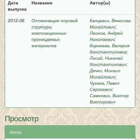
Дата
Название
Автор(ы)
выпуска
2012-06
Оптимизация поровой
Капцевич, Вячеслав
структуры
Михайлович
;
композиционных
Леонов, Андрей
проницаемых
Николаевич
;
материалов
Корнеева, Валерия
Константиновна
;
Лисай, Николай
Константинович
;
Дечко, Михаил
Михайлович
;
Чугаев, Павел
Сергеевич
;
Самкевич, Виктор
Викторович
Просмотр
Автор