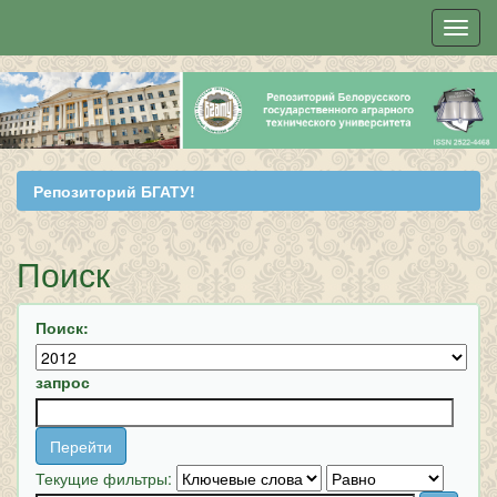
Skip
navigation
Репозиторий БГАТУ!
Поиск
Поиск:
запрос
Текущие фильтры: