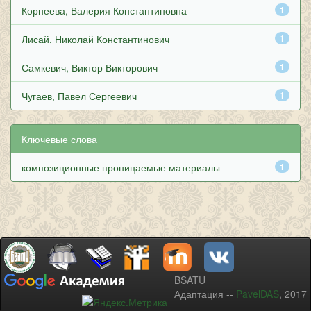
Корнеева, Валерия Константиновна
1
Лисай, Николай Константинович
1
Самкевич, Виктор Викторович
1
Чугаев, Павел Сергеевич
1
Ключевые слова
композиционные проницаемые материалы
1
BSATU
Адаптация --
PavelDAS
, 2017