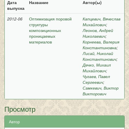
Дата
Название
Автор(ы)
выпуска
2012-06
Оптимизация поровой
Капцевич, Вячеслав
структуры
Михайлович
;
композиционных
Леонов, Андрей
проницаемых
Николаевич
;
материалов
Корнеева, Валерия
Константиновна
;
Лисай, Николай
Константинович
;
Дечко, Михаил
Михайлович
;
Чугаев, Павел
Сергеевич
;
Самкевич, Виктор
Викторович
Просмотр
Автор