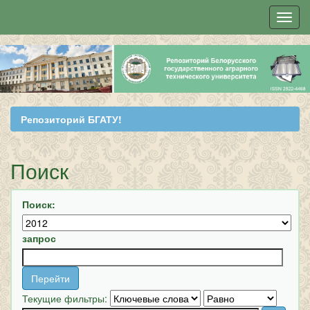
Skip
navigation
Репозиторий БГАТУ!
Поиск
Поиск:
запрос
Текущие фильтры: