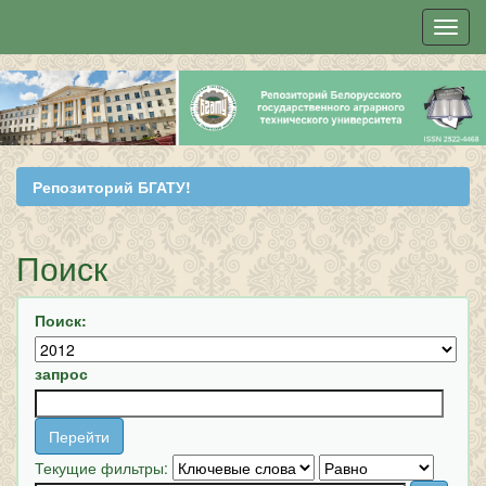
Skip
navigation
Репозиторий БГАТУ!
Поиск
Поиск:
запрос
Текущие фильтры: