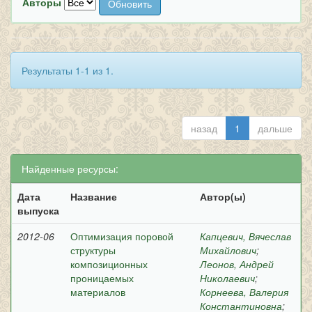
Авторы
Результаты 1-1 из 1.
назад
1
дальше
Найденные ресурсы:
Дата
Название
Автор(ы)
выпуска
2012-06
Оптимизация поровой
Капцевич, Вячеслав
структуры
Михайлович
;
композиционных
Леонов, Андрей
проницаемых
Николаевич
;
материалов
Корнеева, Валерия
Константиновна
;