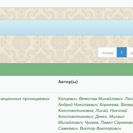
назад
1
д
Автор(ы)
озиционных проницаемых
Капцевич, Вячеслав Михайлович
;
Лео
Андрей Николаевич
;
Корнеева, Вале
Константиновна
;
Лисай, Николай
Константинович
;
Дечко, Михаил
Михайлович
;
Чугаев, Павел Сергееви
Самкевич, Виктор Викторович