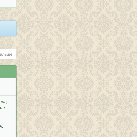
альше
нов,
рия
ч
;