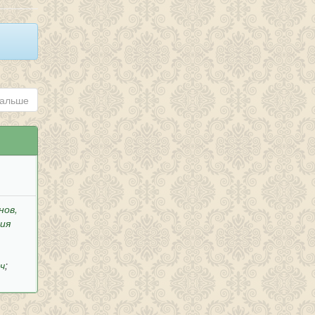
альше
нов,
рия
ч
;