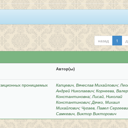
назад
1
д
Автор(ы)
озиционных проницаемых
Капцевич, Вячеслав Михайлович
;
Лео
Андрей Николаевич
;
Корнеева, Вале
Константиновна
;
Лисай, Николай
Константинович
;
Дечко, Михаил
Михайлович
;
Чугаев, Павел Сергееви
Самкевич, Виктор Викторович