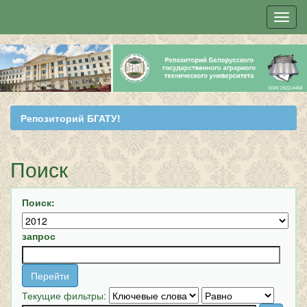
Skip
navigation
Репозиторий БГАТУ!
Поиск
Поиск:
запрос
Текущие фильтры: