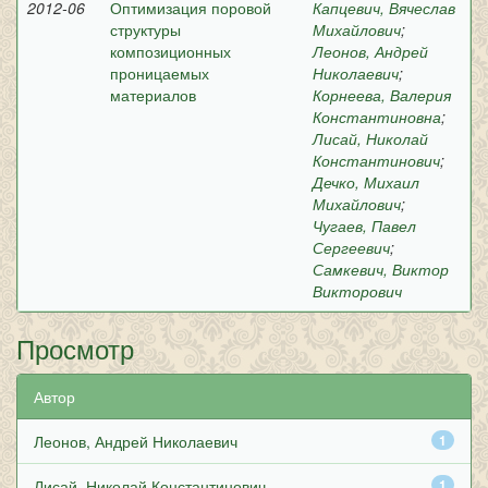
2012-06
Оптимизация поровой
Капцевич, Вячеслав
структуры
Михайлович
;
композиционных
Леонов, Андрей
проницаемых
Николаевич
;
материалов
Корнеева, Валерия
Константиновна
;
Лисай, Николай
Константинович
;
Дечко, Михаил
Михайлович
;
Чугаев, Павел
Сергеевич
;
Самкевич, Виктор
Викторович
Просмотр
Автор
Леонов, Андрей Николаевич
1
Лисай, Николай Константинович
1