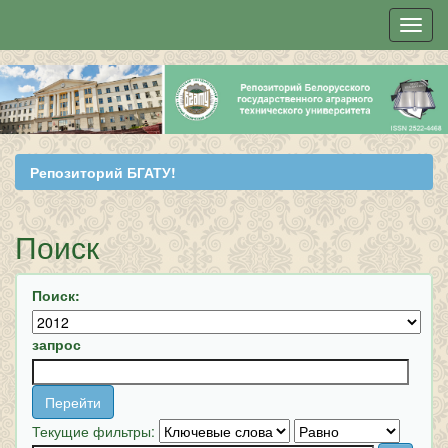
Skip
navigation
Репозиторий БГАТУ!
Поиск
Поиск:
запрос
Текущие фильтры: