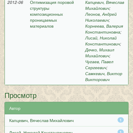
2012-06
Оптимизация поровой
Капцевич, Вячеслав
структуры
Михайлович
;
композиционных
Леонов, Андрей
проницаемых
Николаевич
;
материалов
Корнеева, Валерия
Константиновна
;
Лисай, Николай
Константинович
;
Дечко, Михаил
Михайлович
;
Чугаев, Павел
Сергеевич
;
Самкевич, Виктор
Викторович
Просмотр
Автор
Капцевич, Вячеслав Михайлович
1
Лисай, Николай Константинович
1