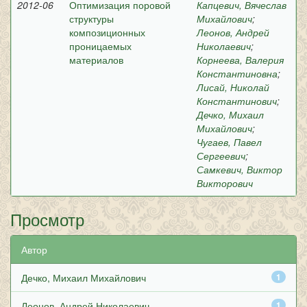
2012-06
Оптимизация поровой
Капцевич, Вячеслав
структуры
Михайлович
;
композиционных
Леонов, Андрей
проницаемых
Николаевич
;
материалов
Корнеева, Валерия
Константиновна
;
Лисай, Николай
Константинович
;
Дечко, Михаил
Михайлович
;
Чугаев, Павел
Сергеевич
;
Самкевич, Виктор
Викторович
Просмотр
Автор
Дечко, Михаил Михайлович
1
Леонов, Андрей Николаевич
1