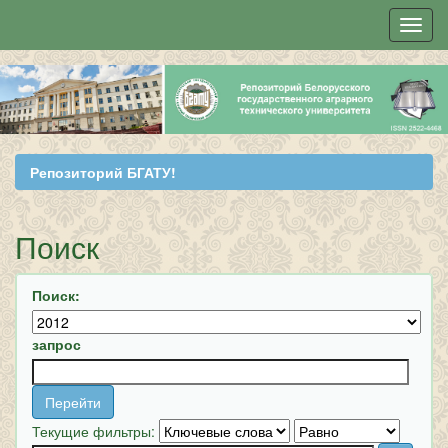
Skip
navigation
Репозиторий БГАТУ!
Поиск
Поиск:
запрос
Текущие фильтры: