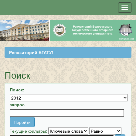
Skip
navigation
Репозиторий БГАТУ!
Поиск
Поиск:
запрос
Текущие фильтры: