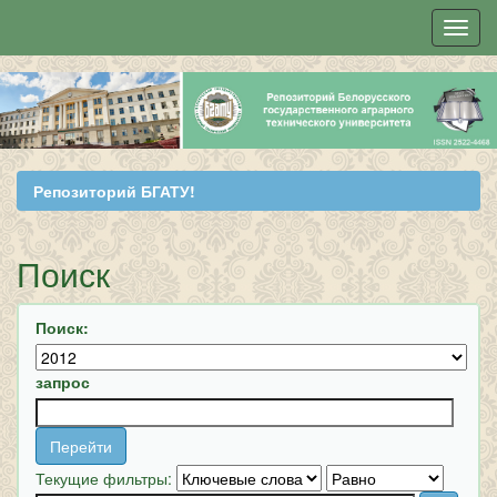
Skip
navigation
Репозиторий БГАТУ!
Поиск
Поиск:
запрос
Текущие фильтры: