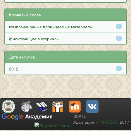
Ключевые слова
композиционные проницаемые материалы
1
фильтрующие материалы
1
Дата выпуска
2012
1
BSATU
Адаптация --
PavelDAS
, 2017