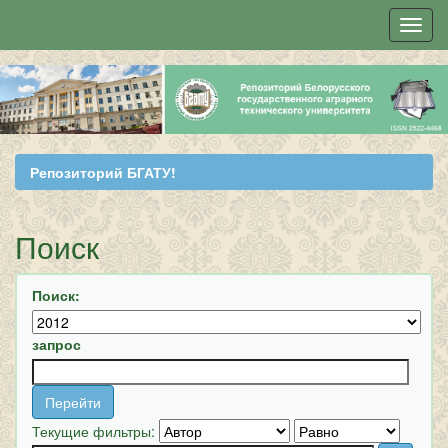
Skip
navigation
Репозиторий БГАТУ!
Поиск
Поиск:
запрос
Текущие фильтры: