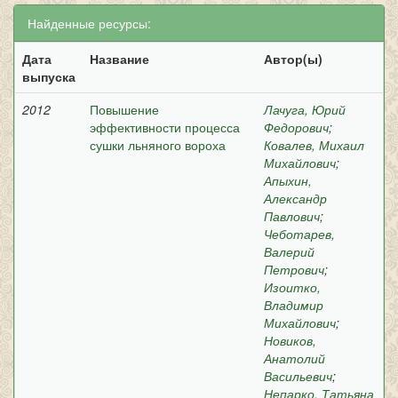
Найденные ресурсы:
Дата
Название
Автор(ы)
выпуска
2012
Повышение
Лачуга, Юрий
эффективности процесса
Федорович
;
сушки льняного вороха
Ковалев, Михаил
Михайлович
;
Апыхин,
Александр
Павлович
;
Чеботарев,
Валерий
Петрович
;
Изоитко,
Владимир
Михайлович
;
Новиков,
Анатолий
Васильевич
;
Непарко, Татьяна