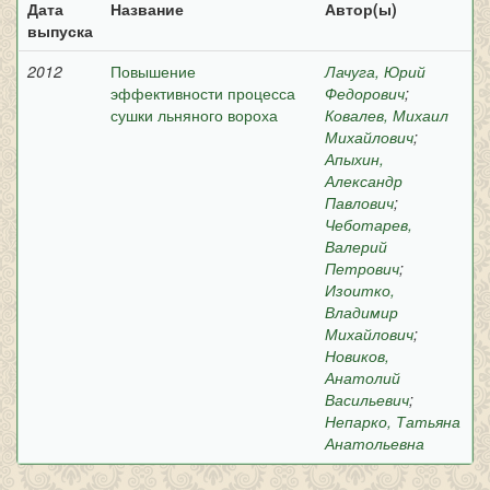
Дата
Название
Автор(ы)
выпуска
2012
Повышение
Лачуга, Юрий
эффективности процесса
Федорович
;
сушки льняного вороха
Ковалев, Михаил
Михайлович
;
Апыхин,
Александр
Павлович
;
Чеботарев,
Валерий
Петрович
;
Изоитко,
Владимир
Михайлович
;
Новиков,
Анатолий
Васильевич
;
Непарко, Татьяна
Анатольевна