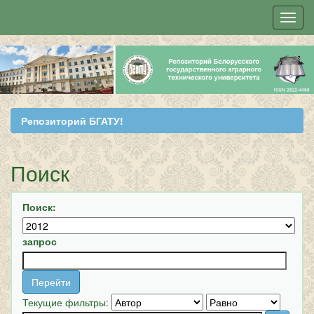
Skip
navigation
Репозиторий БГАТУ!
Поиск
Поиск:
запрос
Текущие фильтры: