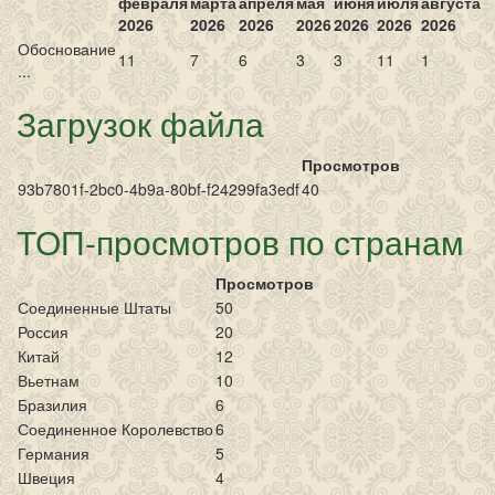
февраля
марта
апреля
мая
июня
июля
августа
2026
2026
2026
2026
2026
2026
2026
Обоснование
11
7
6
3
3
11
1
...
Загрузок файла
Просмотров
93b7801f-2bc0-4b9a-80bf-f24299fa3edf
40
ТОП-просмотров по странам
Просмотров
Соединенные Штаты
50
Россия
20
Китай
12
Вьетнам
10
Бразилия
6
Соединенное Королевство
6
Германия
5
Швеция
4