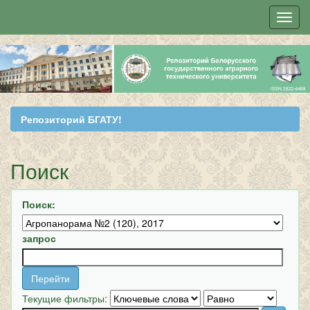
Skip
navigation
Репозиторий БГАТУ!
Поиск
Поиск:
запрос
Текущие фильтры: