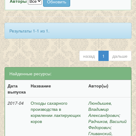
Авторы
Результаты 1-1 из 1.
назад
1
дальше
Найденные ресурсы:
Дата
Название
Автор(ы)
выпуска
2017-04
Отходы сахарного
Люндышев,
производства в
Владимир
кормлении лактирующих
Александрович
;
коров
Радчиков, Василий
Федорович
;
Гливанский,