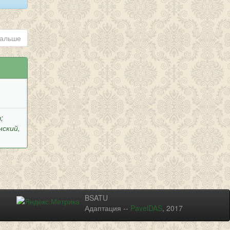
альше
ч
;
нский,
BSATU
Адаптация --
PavelDAS
, 2017