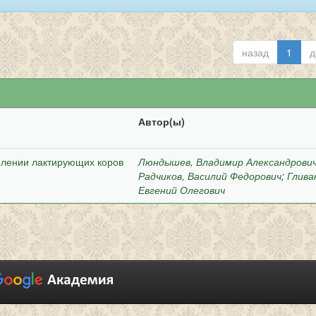
назад
1
д
Автор(ы)
млении лактирующих коров
Люндышев, Владимир Александрови
Радчиков, Василий Федорович
;
Глива
Евгений Олегович