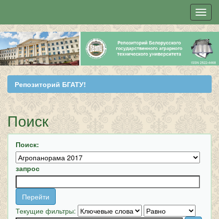
Skip
navigation
Репозиторий БГАТУ!
Поиск
Поиск:
запрос
Текущие фильтры: