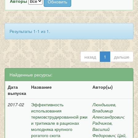
Авторы
Результаты 1-1 из 1.
назад
1
дальше
Найденные ресурсы:
Дата
Название
Автор(ы)
выпуска
2017-02
Эффективность
Люндышев,
использования
Владимир
термовструдированной ржи
Александрович
;
и тритикале в рационах
Радчиков,
молодняка крупного
Василий
рогатого скота
Федорович
;
Цай,