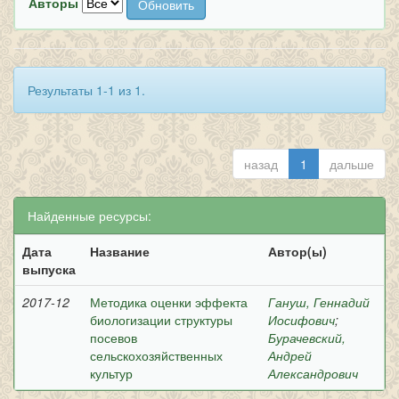
Авторы
Результаты 1-1 из 1.
назад
1
дальше
Найденные ресурсы:
Дата
Название
Автор(ы)
выпуска
2017-12
Методика оценки эффекта
Гануш, Геннадий
биологизации структуры
Иосифович
;
посевов
Бурачевский,
сельскохозяйственных
Андрей
культур
Александрович