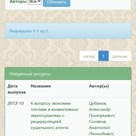
Авторы
Результаты 1-1 из 1.
назад
1
дальше
Найденные ресурсы:
Дата
Название
Автор(ы)
выпуска
2013-10
К вопросу экономии
Цубанов,
топлива в конвективных
Александр
зерносушилках с
Григорьевич
;
рециркуляцией
Синяков,
сушильного агента
Анатолий
Леонидович
;