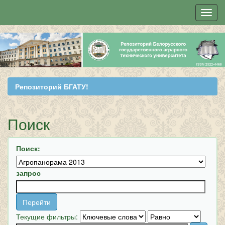
Skip
navigation
Репозиторий БГАТУ!
Поиск
Поиск:
запрос
Текущие фильтры: