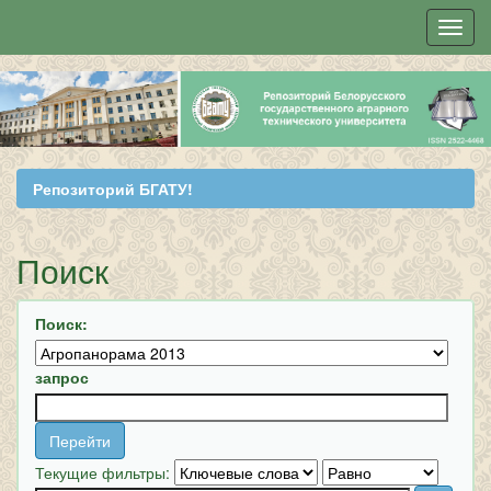
Skip
navigation
Репозиторий БГАТУ!
Поиск
Поиск:
запрос
Текущие фильтры: