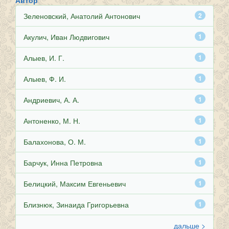
Автор
Зеленовский, Анатолий Антонович
2
Акулич, Иван Людвигович
1
Алыев, И. Г.
1
Алыев, Ф. И.
1
Андриевич, А. А.
1
Антоненко, М. Н.
1
Балахонова, О. М.
1
Барчук, Инна Петровна
1
Белицкий, Максим Евгеньевич
1
Близнюк, Зинаида Григорьевна
1
дальше >