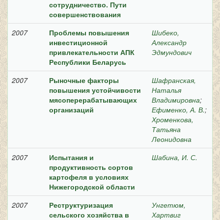
сотрудничество. Пути
совершенствования
2007
Проблемы повышения
Шибеко,
инвестиционной
Александр
привлекательности АПК
Эдмундович
Республики Беларусь
2007
Рыночные факторы
Шафранская,
повышения устойчивости
Наталья
мясоперерабатывающих
Владимировна
;
организаций
Ефименко, А. В.
;
Хроменкова,
Татьяна
Леонидовна
2007
Испытания и
Шабина, И. С.
продуктивность сортов
картофеля в условиях
Нижегородской области
2007
Реструктуризация
Унгетюм,
сельского хозяйства в
Хартвиг