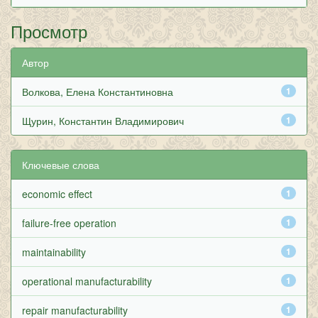
Просмотр
Автор
Волкова, Елена Константиновна
1
Щурин, Константин Владимирович
1
Ключевые слова
economic effect
1
failure-free operation
1
maintainability
1
operational manufacturability
1
repair manufacturability
1