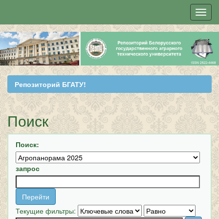
Skip
navigation
Репозиторий БГАТУ!
Поиск
Поиск:
запрос
Текущие фильтры: