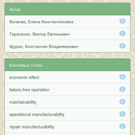
Автор
Волкова, Елена Константиновна
1
Тарасенко, Виктор Евгеньевич
1
Щурин, Константин Владимирович
1
Ключевые слова
economic effect
1
failure-free operation
1
maintainability
1
operational manufacturability
1
repair manufacturability
1