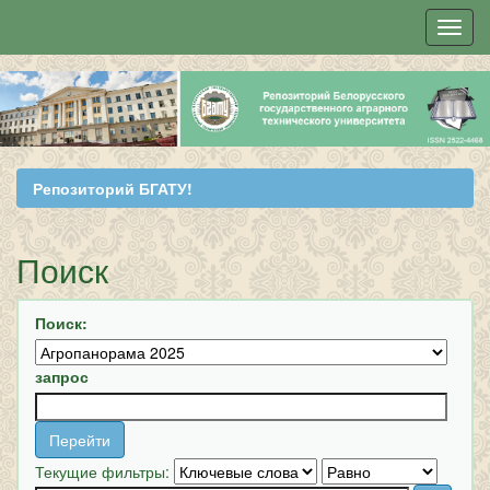
Skip
navigation
Репозиторий БГАТУ!
Поиск
Поиск:
запрос
Текущие фильтры: