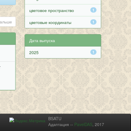
цветовое пространство
1
альше
цветовые координаты
1
Дата выпуска
2025
1
;
BSATU
Адаптация --
PavelDAS
, 2017