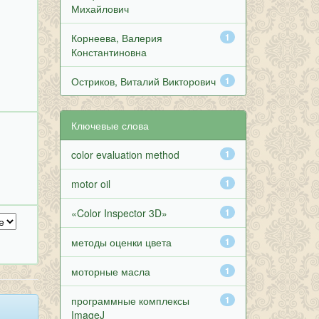
Михайлович
Корнеева, Валерия
1
Константиновна
Остриков, Виталий Викторович
1
Ключевые слова
color evaluation method
1
motor oil
1
«Color Inspector 3D»
1
методы оценки цвета
1
моторные масла
1
программные комплексы
1
ImageJ