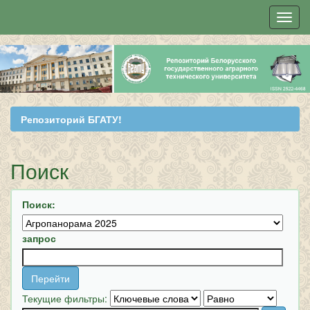
Skip
navigation
Репозиторий БГАТУ!
Поиск
Поиск:
запрос
Текущие фильтры: