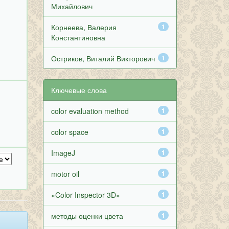
Михайлович
Корнеева, Валерия
1
Константиновна
Остриков, Виталий Викторович
1
Ключевые слова
color evaluation method
1
color space
1
ImageJ
1
motor oil
1
«Color Inspector 3D»
1
методы оценки цвета
1