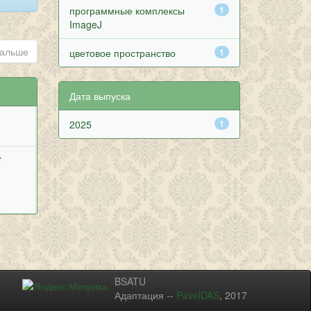
программные комплексы
1
ImageJ
альше
цветовое пространство
1
Дата выпуска
2025
1
;
BSATU
Адаптация --
PavelDAS
, 2017