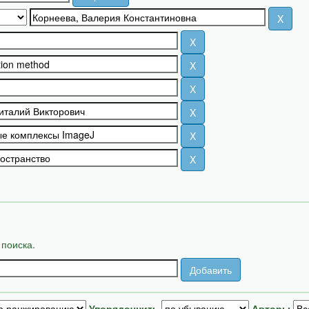
 поиска.
Упорядочнить
Авторы