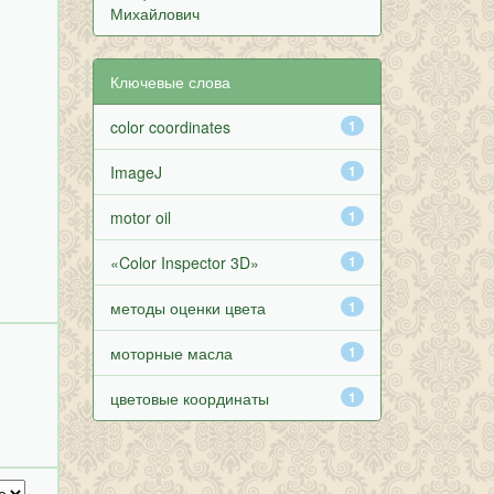
Михайлович
Ключевые слова
color coordinates
1
ImageJ
1
motor oil
1
«Color Inspector 3D»
1
методы оценки цвета
1
моторные масла
1
цветовые координаты
1