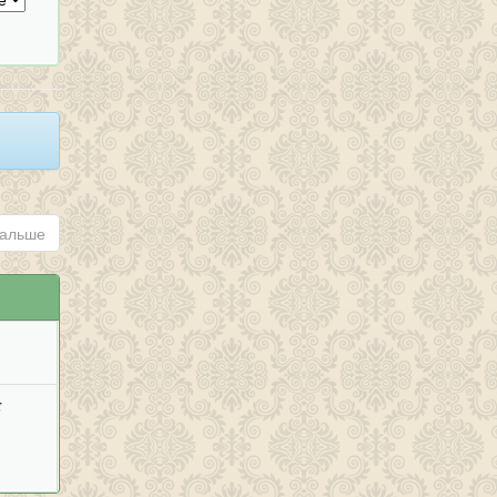
альше
;