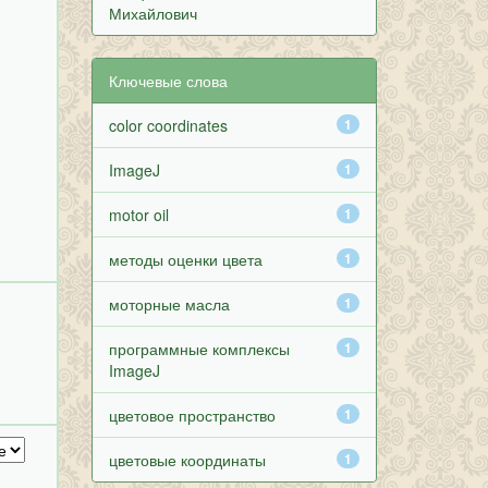
Михайлович
Ключевые слова
color coordinates
1
ImageJ
1
motor oil
1
методы оценки цвета
1
моторные масла
1
программные комплексы
1
ImageJ
цветовое пространство
1
цветовые координаты
1