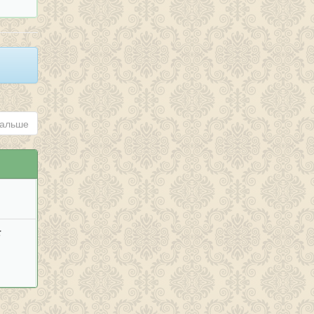
альше
;